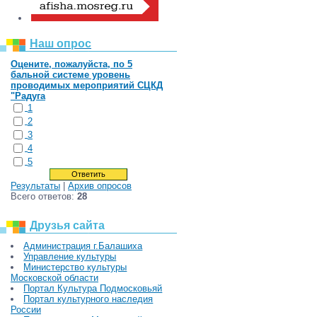
Наш опрос
Оцените, пожалуйста, по 5
бальной системе уровень
проводимых мероприятий СЦКД
"Радуга
1
2
3
4
5
Результаты
|
Архив опросов
Всего ответов:
28
Друзья сайта
Администрация г.Балашиха
Управление культуры
Министерство культуры
Московской области
Портал Культура Подмосковьяй
Портал культурного наследия
России