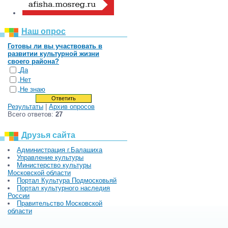
Наш опрос
Готовы ли вы участвовать в
развитии культурной жизни
своего района?
Да
Нет
Не знаю
Результаты
|
Архив опросов
Всего ответов:
27
Друзья сайта
Администрация г.Балашиха
Управление культуры
Министерство культуры
Московской области
Портал Культура Подмосковьяй
Портал культурного наследия
России
Правительство Московской
области