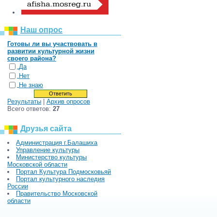
Наш опрос
Готовы ли вы участвовать в
развитии культурной жизни
своего района?
Да
Нет
Не знаю
Результаты
|
Архив опросов
Всего ответов:
27
Друзья сайта
Администрация г.Балашиха
Управление культуры
Министерство культуры
Московской области
Портал Культура Подмосковьяй
Портал культурного наследия
России
Правительство Московской
области