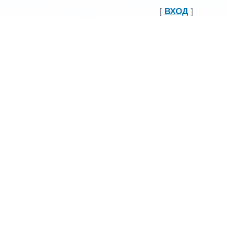
[
ВХОД
]