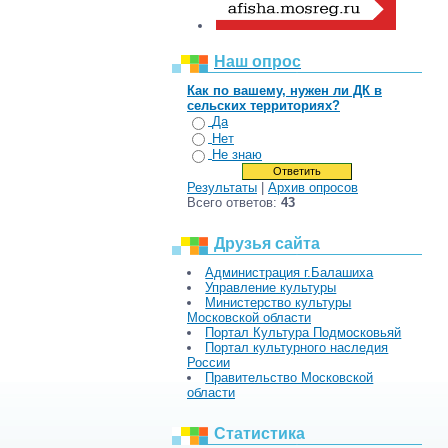
Наш опрос
Как по вашему, нужен ли ДК в
сельских территориях?
Да
Нет
Не знаю
Результаты
|
Архив опросов
Всего ответов:
43
Друзья сайта
Администрация г.Балашиха
Управление культуры
Министерство культуры
Московской области
Портал Культура Подмосковьяй
Портал культурного наследия
России
Правительство Московской
области
Статистика