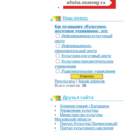
Наш опрос
Как по-вашему «Культурно-
досуговое учреждение– это:
Информационно-культурный
центр
Информационно-
образовательный центр
Культурно-досуговый центр
Культурно-просветительское
учреждение
Развлекательное учреждение
Результаты
|
Архив опросов
Всего ответов:
26
Друзья сайта
Администрация г.Балашиха
Управление культуры
Министерство культуры
Московской области
Портал Культура Подмосковьяй
Портал культурного наследия