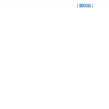
[
ВХОД
]