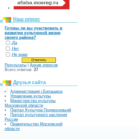
Наш опрос
Готовы ли вы участвовать в
развитии культурной жизни
своего района?
Да
Нет
Не знаю
Результаты
|
Архив опросов
Всего ответов:
27
Друзья сайта
Администрация г.Балашиха
Управление культуры
Министерство культуры
Московской области
Портал Культура Подмосковьяй
Портал культурного наследия
России
Правительство Московской
области