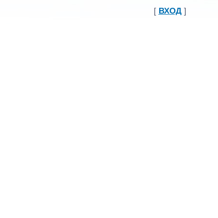
[
ВХОД
]