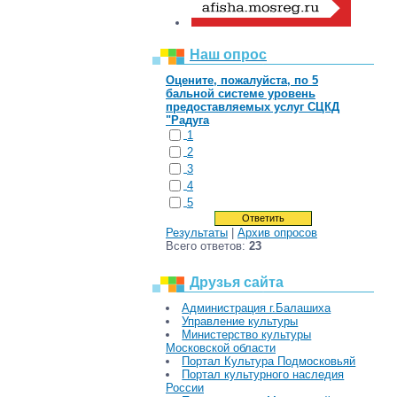
Наш опрос
Оцените, пожалуйста, по 5
бальной системе уровень
предоставляемых услуг СЦКД
"Радуга
1
2
3
4
5
Результаты
|
Архив опросов
Всего ответов:
23
Друзья сайта
Администрация г.Балашиха
Управление культуры
Министерство культуры
Московской области
Портал Культура Подмосковьяй
Портал культурного наследия
России