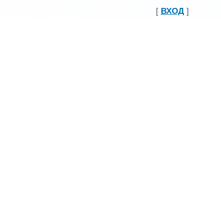
[
ВХОД
]