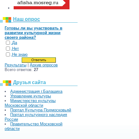
Наш опрос
Готовы ли вы участвовать в
развитии культурной жизни
своего района?
Да
Нет
Не знаю
Результаты
|
Архив опросов
Всего ответов:
27
Друзья сайта
Администрация г.Балашиха
Управление культуры
Министерство культуры
Московской области
Портал Культура Подмосковьяй
Портал культурного наследия
России
Правительство Московской
области