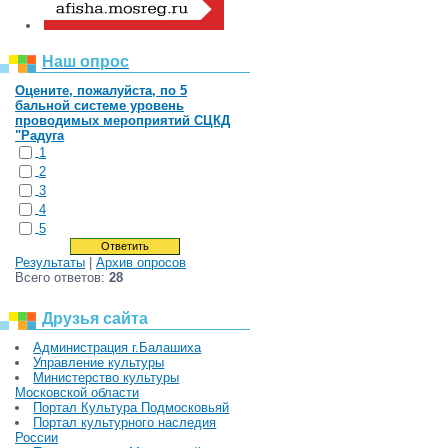
Наш опрос
Оцените, пожалуйста, по 5
бальной системе уровень
проводимых мероприятий СЦКД
"Радуга
1
2
3
4
5
Результаты
|
Архив опросов
Всего ответов:
28
Друзья сайта
Администрация г.Балашиха
Управление культуры
Министерство культуры
Московской области
Портал Культура Подмосковьяй
Портал культурного наследия
России