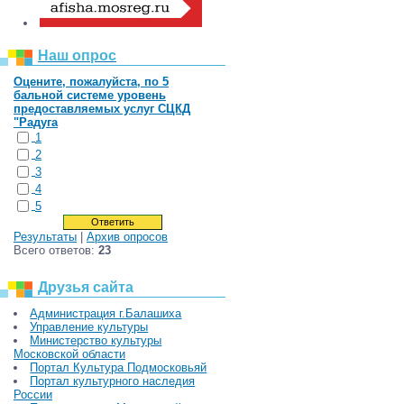
Наш опрос
Оцените, пожалуйста, по 5
бальной системе уровень
предоставляемых услуг СЦКД
"Радуга
1
2
3
4
5
Результаты
|
Архив опросов
Всего ответов:
23
Друзья сайта
Администрация г.Балашиха
Управление культуры
Министерство культуры
Московской области
Портал Культура Подмосковьяй
Портал культурного наследия
России