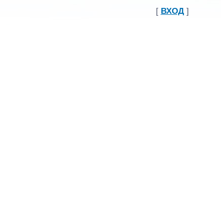
[
ВХОД
]