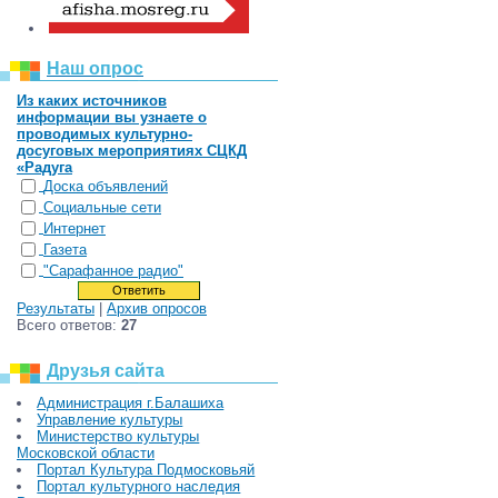
Наш опрос
Из каких источников
информации вы узнаете о
проводимых культурно-
досуговых мероприятиях СЦКД
«Радуга
Доска объявлений
Социальные сети
Интернет
Газета
"Сарафанное радио"
Результаты
|
Архив опросов
Всего ответов:
27
Друзья сайта
Администрация г.Балашиха
Управление культуры
Министерство культуры
Московской области
Портал Культура Подмосковьяй
Портал культурного наследия