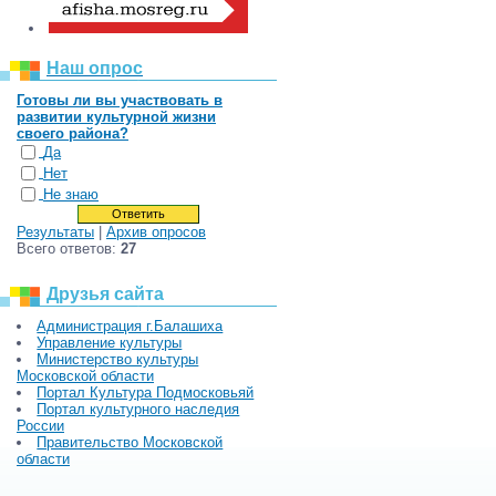
Наш опрос
Готовы ли вы участвовать в
развитии культурной жизни
своего района?
Да
Нет
Не знаю
Результаты
|
Архив опросов
Всего ответов:
27
Друзья сайта
Администрация г.Балашиха
Управление культуры
Министерство культуры
Московской области
Портал Культура Подмосковьяй
Портал культурного наследия
России
Правительство Московской
области