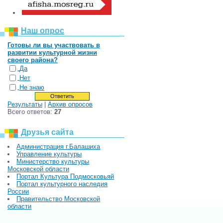
Наш опрос
Готовы ли вы участвовать в
развитии культурной жизни
своего района?
Да
Нет
Не знаю
Результаты
|
Архив опросов
Всего ответов:
27
Друзья сайта
Администрация г.Балашиха
Управление культуры
Министерство культуры
Московской области
Портал Культура Подмосковьяй
Портал культурного наследия
России
Правительство Московской
области