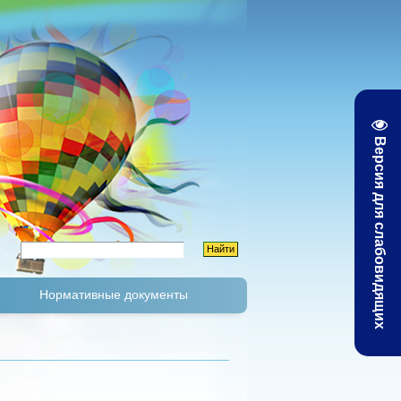
Версия для слабовидящих
Нормативные документы
К
Тарифы и цены