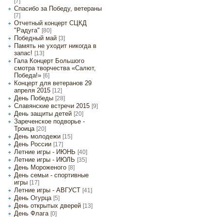
[7]
Спасибо за Победу, ветераны
[7]
Отчетный концерт СЦКД
"Радуга"
[80]
Победный май
[3]
Память не уходит никогда в
запас!
[13]
Гала Концерт Большого
смотра творчества «Салют,
Победа!»
[6]
Концерт для ветеранов 29
апреля 2015
[12]
День Победы
[28]
Славянские встречи 2015
[9]
День защиты детей
[20]
Зареченское подворье -
Троица
[20]
День молодежи
[15]
День России
[17]
Летние игры - ИЮНЬ
[40]
Летние игры - ИЮЛЬ
[35]
День Мороженого
[8]
День семьи - спортивные
игры
[17]
Летние игры - АВГУСТ
[41]
День Огурца
[5]
День открытых дверей
[13]
День Флага
[0]