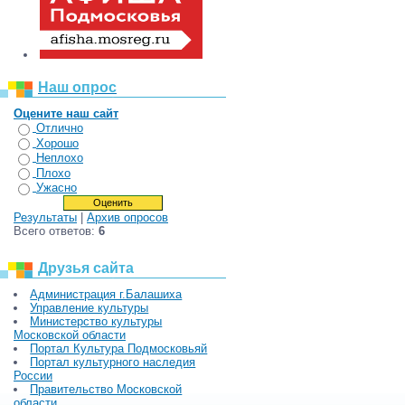
Наш опрос
Оцените наш сайт
Отлично
Хорошо
Неплохо
Плохо
Ужасно
Результаты
|
Архив опросов
Всего ответов:
6
Друзья сайта
Администрация г.Балашиха
Управление культуры
Министерство культуры
Московской области
Портал Культура Подмосковьяй
Портал культурного наследия
России
Правительство Московской
области