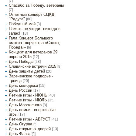
[7]
Спасибо за Победу, ветераны
[7]
Отчетный концерт СЦКД
"Радуга"
[80]
Победный май
[3]
Память не уходит никогда в
запас!
[13]
Гала Концерт Большого
смотра творчества «Салют,
Победа!»
[6]
Концерт для ветеранов 29
апреля 2015
[12]
День Победы
[28]
Славянские встречи 2015
[9]
День защиты детей
[20]
Зареченское подворье -
Троица
[20]
День молодежи
[15]
День России
[17]
Летние игры - ИЮНЬ
[40]
Летние игры - ИЮЛЬ
[35]
День Мороженого
[8]
День семьи - спортивные
игры
[17]
Летние игры - АВГУСТ
[41]
День Огурца
[5]
День открытых дверей
[13]
День Флага
[0]