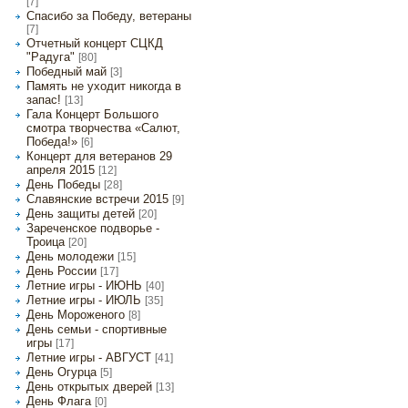
[7]
Спасибо за Победу, ветераны
[7]
Отчетный концерт СЦКД
"Радуга"
[80]
Победный май
[3]
Память не уходит никогда в
запас!
[13]
Гала Концерт Большого
смотра творчества «Салют,
Победа!»
[6]
Концерт для ветеранов 29
апреля 2015
[12]
День Победы
[28]
Славянские встречи 2015
[9]
День защиты детей
[20]
Зареченское подворье -
Троица
[20]
День молодежи
[15]
День России
[17]
Летние игры - ИЮНЬ
[40]
Летние игры - ИЮЛЬ
[35]
День Мороженого
[8]
День семьи - спортивные
игры
[17]
Летние игры - АВГУСТ
[41]
День Огурца
[5]
День открытых дверей
[13]
День Флага
[0]