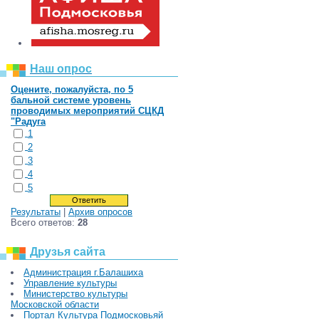
Наш опрос
Оцените, пожалуйста, по 5
бальной системе уровень
проводимых мероприятий СЦКД
"Радуга
1
2
3
4
5
Результаты
|
Архив опросов
Всего ответов:
28
Друзья сайта
Администрация г.Балашиха
Управление культуры
Министерство культуры
Московской области
Портал Культура Подмосковьяй