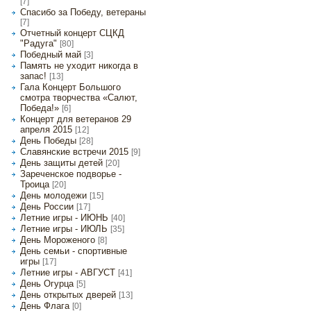
[7]
Спасибо за Победу, ветераны
[7]
Отчетный концерт СЦКД
"Радуга"
[80]
Победный май
[3]
Память не уходит никогда в
запас!
[13]
Гала Концерт Большого
смотра творчества «Салют,
Победа!»
[6]
Концерт для ветеранов 29
апреля 2015
[12]
День Победы
[28]
Славянские встречи 2015
[9]
День защиты детей
[20]
Зареченское подворье -
Троица
[20]
День молодежи
[15]
День России
[17]
Летние игры - ИЮНЬ
[40]
Летние игры - ИЮЛЬ
[35]
День Мороженого
[8]
День семьи - спортивные
игры
[17]
Летние игры - АВГУСТ
[41]
День Огурца
[5]
День открытых дверей
[13]
День Флага
[0]