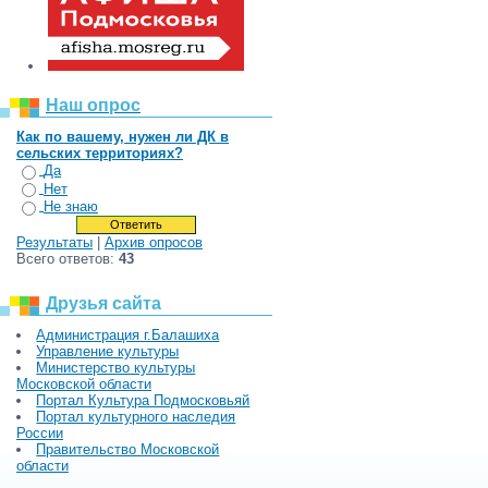
Наш опрос
Как по вашему, нужен ли ДК в
сельских территориях?
Да
Нет
Не знаю
Результаты
|
Архив опросов
Всего ответов:
43
Друзья сайта
Администрация г.Балашиха
Управление культуры
Министерство культуры
Московской области
Портал Культура Подмосковьяй
Портал культурного наследия
России
Правительство Московской
области