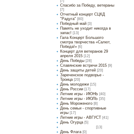
[7]
Спасибо за Победу, ветераны
[7]
Отчетный концерт СЦКД
"Радуга"
[80]
Победный май
[3]
Память не уходит никогда в
запас!
[13]
Гала Концерт Большого
смотра творчества «Салют,
Победа!»
[6]
Концерт для ветеранов 29
апреля 2015
[12]
День Победы
[28]
Славянские встречи 2015
[9]
День защиты детей
[20]
Зареченское подворье -
Троица
[20]
День молодежи
[15]
День России
[17]
Летние игры - ИЮНЬ
[40]
Летние игры - ИЮЛЬ
[35]
День Мороженого
[8]
День семьи - спортивные
игры
[17]
Летние игры - АВГУСТ
[41]
День Огурца
[5]
[13]
День открытых дверей
День Флага
[0]