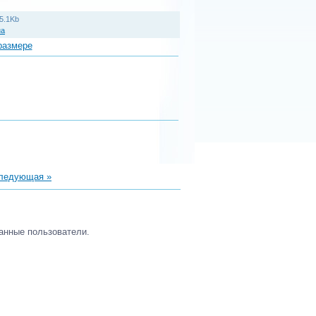
5.1Kb
на
размере
ледующая »
анные пользователи.