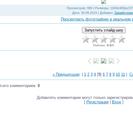
Просмотров
: 990 |
Размеры
: 1600x900px/37
Дата
: 30.09.2015 |
Добавил
:
Зарифулли
Просмотреть фотографию в реальном 
Рейтинг
:
0.0
/
0
« Предыдущая
|
1
2
3
4
[
5
]
6
7
8
9
10
11
|
С
Всего комментариев
:
0
Добавлять комментарии могут только зарегистриров
[
Регистрация
|
Вход
]