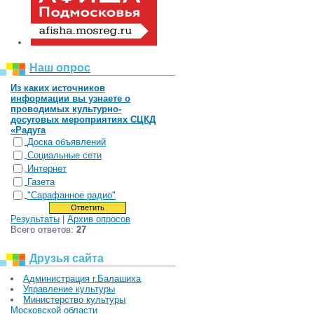
Наш опрос
Из каких источников
информации вы узнаете о
проводимых культурно-
досуговых мероприятиях СЦКД
«Радуга
Доска объявлений
Социальные сети
Интернет
Газета
"Сарафанное радио"
Результаты
|
Архив опросов
Всего ответов:
27
Друзья сайта
Администрация г.Балашиха
Управление культуры
Министерство культуры
Московской области