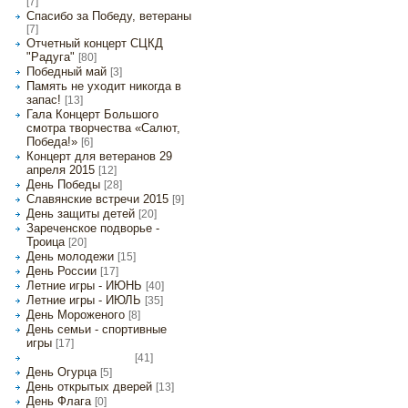
[7]
Спасибо за Победу, ветераны
[7]
Отчетный концерт СЦКД
"Радуга"
[80]
Победный май
[3]
Память не уходит никогда в
запас!
[13]
Гала Концерт Большого
смотра творчества «Салют,
Победа!»
[6]
Концерт для ветеранов 29
апреля 2015
[12]
День Победы
[28]
Славянские встречи 2015
[9]
День защиты детей
[20]
Зареченское подворье -
Троица
[20]
День молодежи
[15]
День России
[17]
Летние игры - ИЮНЬ
[40]
Летние игры - ИЮЛЬ
[35]
День Мороженого
[8]
День семьи - спортивные
игры
[17]
[41]
Летние игры - АВГУСТ
День Огурца
[5]
День открытых дверей
[13]
День Флага
[0]