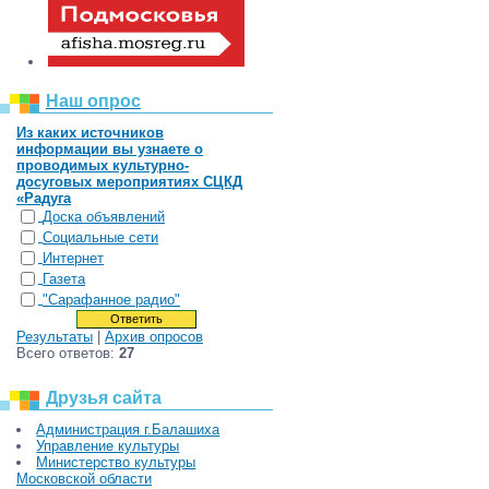
Наш опрос
Из каких источников
информации вы узнаете о
проводимых культурно-
досуговых мероприятиях СЦКД
«Радуга
Доска объявлений
Социальные сети
Интернет
Газета
"Сарафанное радио"
Результаты
|
Архив опросов
Всего ответов:
27
Друзья сайта
Администрация г.Балашиха
Управление культуры
Министерство культуры
Московской области