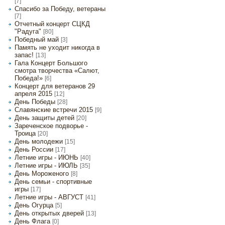
[7]
Спасибо за Победу, ветераны
[7]
Отчетный концерт СЦКД
"Радуга"
[80]
Победный май
[3]
Память не уходит никогда в
запас!
[13]
Гала Концерт Большого
смотра творчества «Салют,
Победа!»
[6]
Концерт для ветеранов 29
апреля 2015
[12]
День Победы
[28]
Славянские встречи 2015
[9]
День защиты детей
[20]
Зареченское подворье -
Троица
[20]
День молодежи
[15]
День России
[17]
Летние игры - ИЮНЬ
[40]
Летние игры - ИЮЛЬ
[35]
День Мороженого
[8]
День семьи - спортивные
игры
[17]
Летние игры - АВГУСТ
[41]
День Огурца
[5]
День открытых дверей
[13]
День Флага
[0]