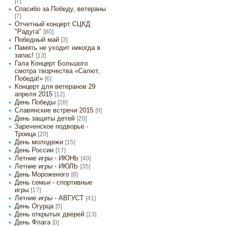
[7]
Спасибо за Победу, ветераны
[7]
Отчетный концерт СЦКД
"Радуга"
[80]
Победный май
[3]
Память не уходит никогда в
запас!
[13]
Гала Концерт Большого
смотра творчества «Салют,
Победа!»
[6]
Концерт для ветеранов 29
апреля 2015
[12]
День Победы
[28]
Славянские встречи 2015
[9]
День защиты детей
[20]
Зареченское подворье -
Троица
[20]
День молодежи
[15]
День России
[17]
Летние игры - ИЮНЬ
[40]
Летние игры - ИЮЛЬ
[35]
День Мороженого
[8]
День семьи - спортивные
игры
[17]
Летние игры - АВГУСТ
[41]
День Огурца
[5]
День открытых дверей
[13]
День Флага
[0]