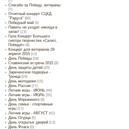
[7]
Спасибо за Победу, ветераны
[7]
Отчетный концерт СЦКД
"Радуга"
[80]
Победный май
[3]
Память не уходит никогда в
запас!
[13]
Гала Концерт Большого
смотра творчества «Салют,
Победа!»
[6]
Концерт для ветеранов 29
апреля 2015
[12]
День Победы
[28]
Славянские встречи 2015
[9]
День защиты детей
[20]
Зареченское подворье -
Троица
[20]
День молодежи
[15]
День России
[17]
Летние игры - ИЮНЬ
[40]
Летние игры - ИЮЛЬ
[35]
День Мороженого
[8]
День семьи - спортивные
игры
[17]
Летние игры - АВГУСТ
[41]
День Огурца
[5]
День открытых дверей
[13]
День Флага
[0]