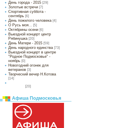
День города - 2015
[29]
Золотые встречи
[7]
Спортивная суббота -
сентябрь
[6]
День пожилого человека
[4]
О Русь моя...
[5]
Октябрины осени
[6]
Выездной концерт центр
Рябинушка
[20]
День Матери - 2015
[59]
День народного единства
[73]
Выездной концерт в центре
"Родное Подмосковье" -
ноябрь
[0]
Новогодний огонек для
ветеранов
[3]
Творческий вечер Н.Котова
[14]
Спектакль "Мартышка едет в
[20]
новый год"
Афиша Подмосковья