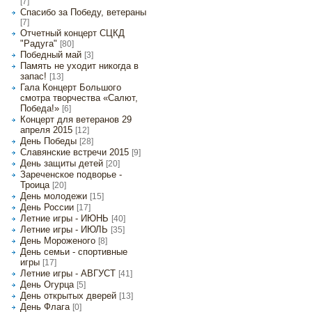
[7]
Спасибо за Победу, ветераны
[7]
Отчетный концерт СЦКД
"Радуга"
[80]
Победный май
[3]
Память не уходит никогда в
запас!
[13]
Гала Концерт Большого
смотра творчества «Салют,
Победа!»
[6]
Концерт для ветеранов 29
апреля 2015
[12]
День Победы
[28]
Славянские встречи 2015
[9]
День защиты детей
[20]
Зареченское подворье -
Троица
[20]
День молодежи
[15]
День России
[17]
Летние игры - ИЮНЬ
[40]
Летние игры - ИЮЛЬ
[35]
День Мороженого
[8]
День семьи - спортивные
игры
[17]
Летние игры - АВГУСТ
[41]
День Огурца
[5]
День открытых дверей
[13]
День Флага
[0]