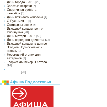
День города - 2015
[29]
Золотые встречи
[7]
Спортивная суббота -
сентябрь
[6]
День пожилого человека
[4]
О Русь моя...
[5]
Октябрины осени
[6]
Выездной концерт центр
Рябинушка
[20]
День Матери - 2015
[59]
День народного единства
[73]
Выездной концерт в центре
"Родное Подмосковье" -
ноябрь
[0]
Новогодний огонек для
ветеранов
[3]
Творческий вечер Н.Котова
[14]
Спектакль "Мартышка едет в
[20]
новый год"
Афиша Подмосковья