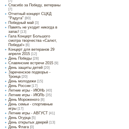
[7]
Спасибо за Победу, ветераны
[7]
Отчетный концерт СЦКД
"Радуга"
[80]
Победный май
[3]
Память не уходит никогда в
запас!
[13]
Гала Концерт Большого
смотра творчества «Салют,
Победа!»
[6]
Концерт для ветеранов 29
апреля 2015
[12]
День Победы
[28]
Славянские встречи 2015
[9]
День защиты детей
[20]
Зареченское подворье -
Троица
[20]
День молодежи
[15]
День России
[17]
Летние игры - ИЮНЬ
[40]
Летние игры - ИЮЛЬ
[35]
День Мороженого
[8]
День семьи - спортивные
игры
[17]
Летние игры - АВГУСТ
[41]
День Огурца
[5]
День открытых дверей
[13]
День Флага
[0]