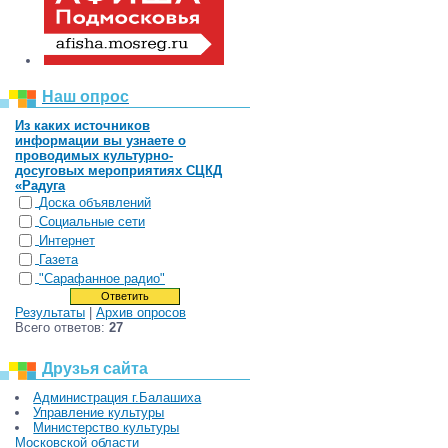
Наш опрос
Из каких источников
информации вы узнаете о
проводимых культурно-
досуговых мероприятиях СЦКД
«Радуга
Доска объявлений
Социальные сети
Интернет
Газета
"Сарафанное радио"
Результаты
|
Архив опросов
Всего ответов:
27
Друзья сайта
Администрация г.Балашиха
Управление культуры
Министерство культуры
Московской области