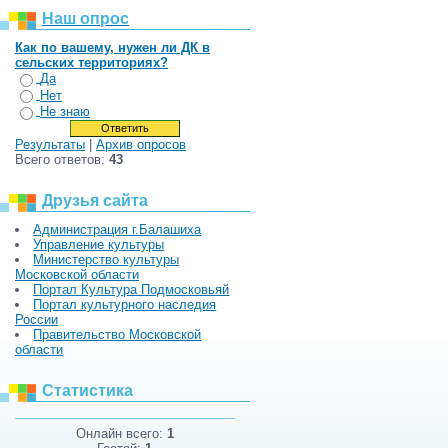
Наш опрос
Как по вашему, нужен ли ДК в
сельских территориях?
Да
Нет
Не знаю
Результаты
|
Архив опросов
Всего ответов:
43
Друзья сайта
Администрация г.Балашиха
Управление культуры
Министерство культуры
Московской области
Портал Культура Подмосковьяй
Портал культурного наследия
России
Правительство Московской
области
Статистика
Онлайн всего:
1