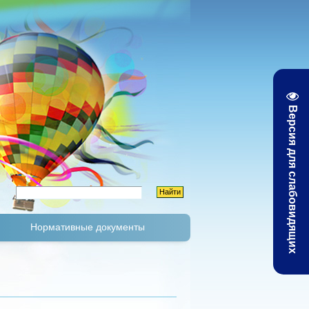
Версия для слабовидящих
Нормативные документы
К
Тарифы и цены