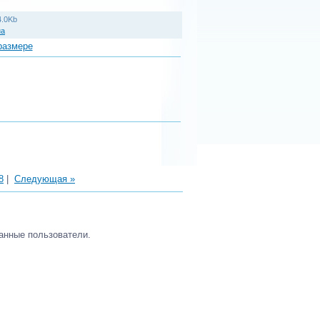
4.0Kb
на
размере
8
|
Следующая »
анные пользователи.