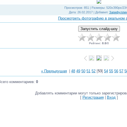
Просмотров
: 851 |
Размеры
: 520x390px/23
Дата
: 26.02.2017 |
Добавил
:
Зарифулли
Просмотреть фотографию в реальном 
Рейтинг
:
0.0
/
0
« Предыдущая
|
48
49
50
51
52
[
53
]
54
55
56
57
5
Всего комментариев
:
0
Добавлять комментарии могут только зарегистриров
[
Регистрация
|
Вход
]