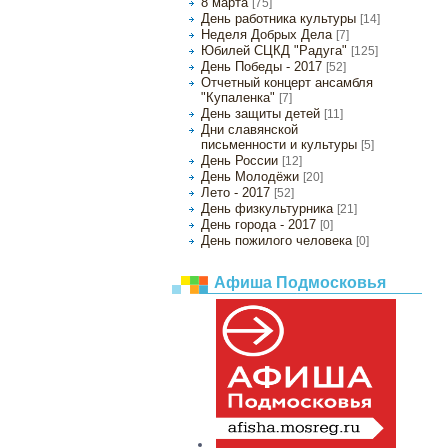
8 марта
[75]
День работника культуры
[14]
Неделя Добрых Дела
[7]
Юбилей СЦКД "Радуга"
[125]
День Победы - 2017
[52]
Отчетный концерт ансамбля
"Купаленка"
[7]
День защиты детей
[11]
Дни славянской
письменности и культуры
[5]
День России
[12]
День Молодёжи
[20]
Лето - 2017
[52]
День физкультурника
[21]
День города - 2017
[0]
День пожилого человека
[0]
Афиша Подмосковья