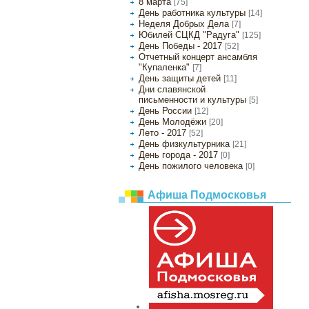
8 марта
[75]
День работника культуры
[14]
Неделя Добрых Дела
[7]
Юбилей СЦКД "Радуга"
[125]
День Победы - 2017
[52]
Отчетный концерт ансамбля
"Купаленка"
[7]
День защиты детей
[11]
Дни славянской
письменности и культуры
[5]
День России
[12]
День Молодёжи
[20]
Лето - 2017
[52]
День физкультурника
[21]
День города - 2017
[0]
День пожилого человека
[0]
Афиша Подмосковья