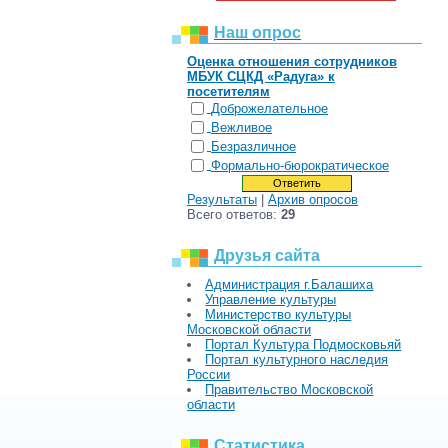
Наш опрос
Оценка отношения сотрудников
МБУК СЦКД «Радуга» к
посетителям
Доброжелательное
Вежливое
Безразличное
Формально-бюрократическое
Результаты
|
Архив опросов
Всего ответов:
29
Друзья сайта
Администрация г.Балашиха
Управление культуры
Министерство культуры
Московской области
Портал Культура Подмосковьяй
Портал культурного наследия
России
Правительство Московской
области
Статистика