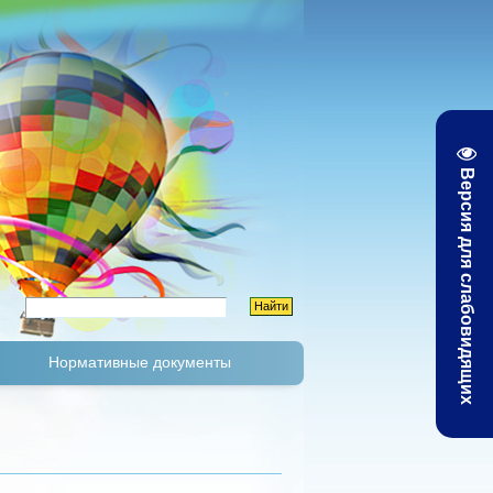
Версия для слабовидящих
Нормативные документы
К
Тарифы и цены