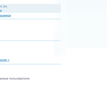
26.2Kb
на
размере
ющая »
анные пользователи.