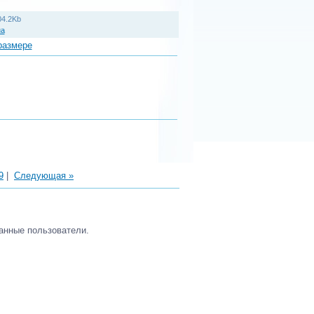
04.2Kb
на
размере
9
|
Следующая »
анные пользователи.