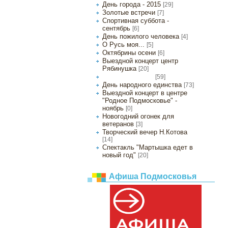
День города - 2015
[29]
Золотые встречи
[7]
Спортивная суббота -
сентябрь
[6]
День пожилого человека
[4]
О Русь моя...
[5]
Октябрины осени
[6]
Выездной концерт центр
Рябинушка
[20]
[59]
День Матери - 2015
День народного единства
[73]
Выездной концерт в центре
"Родное Подмосковье" -
ноябрь
[0]
Новогодний огонек для
ветеранов
[3]
Творческий вечер Н.Котова
[14]
Спектакль "Мартышка едет в
новый год"
[20]
Афиша Подмосковья