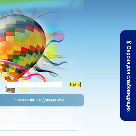
Версия для слабовидящих
Нормативные документы
К
Тарифы и цены