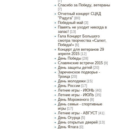
[7]
Спасибо за Победу, ветераны
[7]
Отчетный концерт СЦКД
"Радуга"
[80]
Победный май
[3]
Память не уходит никогда в
запас!
[13]
Гала Концерт Большого
смотра творчества «Салют,
Победа!»
[6]
Концерт для ветеранов 29
апреля 2015
[12]
День Победы
[28]
Славянские встречи 2015
[9]
День защиты детей
[20]
Зареченское подворье -
Троица
[20]
День молодежи
[15]
День России
[17]
Летние игры - ИЮНЬ
[40]
Летние игры - ИЮЛЬ
[35]
День Мороженого
[8]
День семьи - спортивные
игры
[17]
Летние игры - АВГУСТ
[41]
День Огурца
[5]
День открытых дверей
[13]
День Флага
[0]