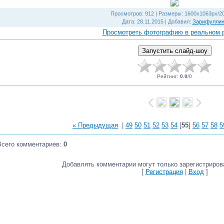
Просмотров
: 912 |
Размеры
: 1600x1063px/2
Дата
: 28.11.2015 |
Добавил
:
Зарифулли
Просмотреть фотографию в реальном 
Рейтинг
:
0.0
/
0
« Предыдущая
|
49
50
51
52
53
54
[
55
]
56
57
58
5
Всего комментариев
:
0
Добавлять комментарии могут только зарегистриров
[
Регистрация
|
Вход
]