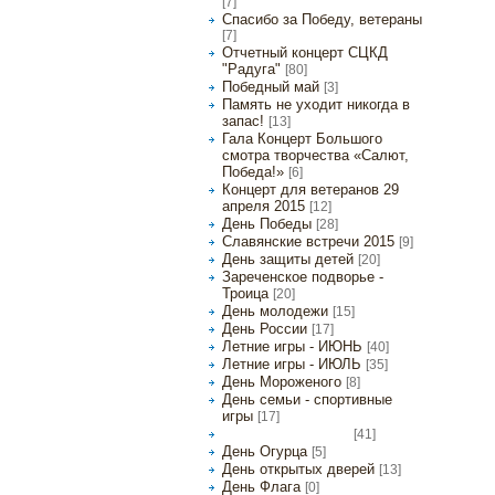
[7]
Спасибо за Победу, ветераны
[7]
Отчетный концерт СЦКД
"Радуга"
[80]
Победный май
[3]
Память не уходит никогда в
запас!
[13]
Гала Концерт Большого
смотра творчества «Салют,
Победа!»
[6]
Концерт для ветеранов 29
апреля 2015
[12]
День Победы
[28]
Славянские встречи 2015
[9]
День защиты детей
[20]
Зареченское подворье -
Троица
[20]
День молодежи
[15]
День России
[17]
Летние игры - ИЮНЬ
[40]
Летние игры - ИЮЛЬ
[35]
День Мороженого
[8]
День семьи - спортивные
игры
[17]
[41]
Летние игры - АВГУСТ
День Огурца
[5]
День открытых дверей
[13]
День Флага
[0]