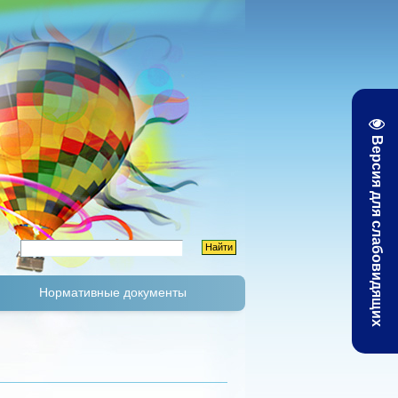
Версия для слабовидящих
Нормативные документы
К
Тарифы и цены