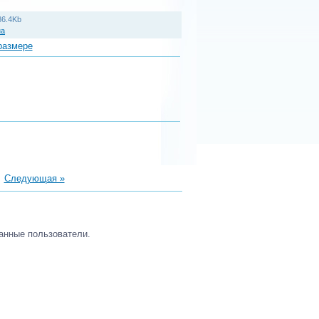
86.4Kb
на
размере
|
Следующая »
анные пользователи.