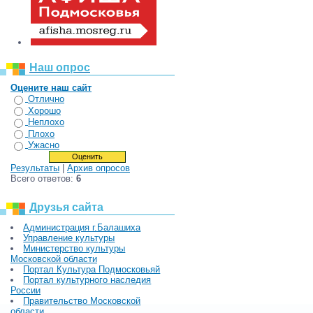
Наш опрос
Оцените наш сайт
Отлично
Хорошо
Неплохо
Плохо
Ужасно
Результаты
|
Архив опросов
Всего ответов:
6
Друзья сайта
Администрация г.Балашиха
Управление культуры
Министерство культуры
Московской области
Портал Культура Подмосковьяй
Портал культурного наследия
России
Правительство Московской
области