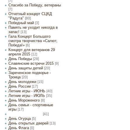
[7]
Спасибо за Победу, ветераны
[7]
Отчетный концерт СЦКД
"Радуга"
[80]
Победный май
[3]
Память не уходит никогда в
запас!
[13]
Гала Концерт Большого
смотра творчества «Салют,
Победа!»
[6]
Концерт для ветеранов 29
апреля 2015
[12]
День Победы
[28]
Славянские встречи 2015
[9]
День защиты детей
[20]
Зареченское подворье -
Троица
[20]
День молодежи
[15]
День России
[17]
Летние игры - ИЮНЬ
[40]
Летние игры - ИЮЛЬ
[35]
День Мороженого
[8]
День семьи - спортивные
игры
[17]
[41]
Летние игры - АВГУСТ
День Огурца
[5]
День открытых дверей
[13]
День Флага
[0]