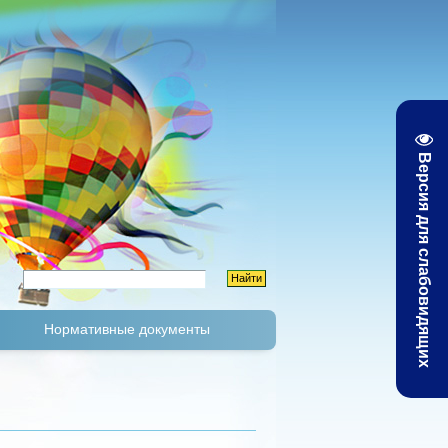
Версия для слабовидящих
Нормативные документы
К
Тарифы и цены