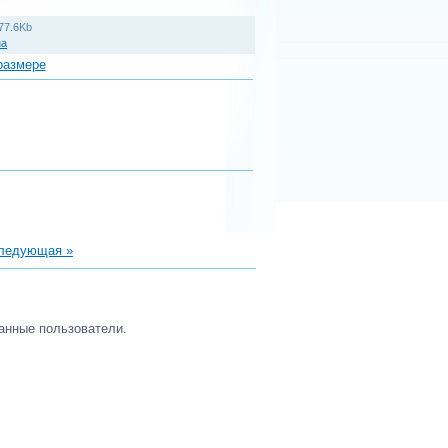
77.6Kb
на
размере
ледующая »
анные пользователи.