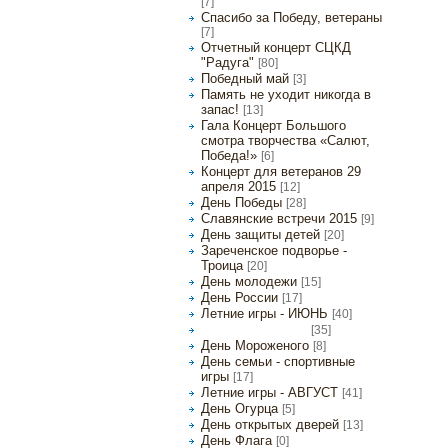
[7]
Спасибо за Победу, ветераны
[7]
Отчетный концерт СЦКД
"Радуга"
[80]
Победный май
[3]
Память не уходит никогда в
запас!
[13]
Гала Концерт Большого
смотра творчества «Салют,
Победа!»
[6]
Концерт для ветеранов 29
апреля 2015
[12]
День Победы
[28]
Славянские встречи 2015
[9]
День защиты детей
[20]
Зареченское подворье -
Троица
[20]
День молодежи
[15]
День России
[17]
Летние игры - ИЮНЬ
[40]
[35]
Летние игры - ИЮЛЬ
День Мороженого
[8]
День семьи - спортивные
игры
[17]
Летние игры - АВГУСТ
[41]
День Огурца
[5]
День открытых дверей
[13]
День Флага
[0]