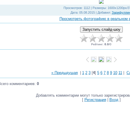
Просмотров
: 1112 |
Размеры
: 1600x1200px/3
Дата
: 05.08.2015 |
Добавил
:
Зарифулли
Просмотреть фотографию в реальном 
Рейтинг
:
0.0
/
0
« Предыдущая
|
1
2
3
[
4
]
5
6
7
8
9
10
11
|
С
Всего комментариев
:
0
Добавлять комментарии могут только зарегистриров
[
Регистрация
|
Вход
]