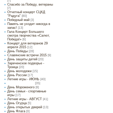
[7]
Спасибо за Победу, ветераны
[7]
Отчетный концерт СЦКД
"Радуга"
[80]
Победный май
[3]
Память не уходит никогда в
запас!
[13]
Гала Концерт Большого
смотра творчества «Салют,
Победа!»
[6]
Концерт для ветеранов 29
апреля 2015
[12]
День Победы
[28]
Славянские встречи 2015
[9]
День защиты детей
[20]
Зареченское подворье -
Троица
[20]
День молодежи
[15]
День России
[17]
Летние игры - ИЮНЬ
[40]
[35]
Летние игры - ИЮЛЬ
День Мороженого
[8]
День семьи - спортивные
игры
[17]
Летние игры - АВГУСТ
[41]
День Огурца
[5]
День открытых дверей
[13]
День Флага
[0]