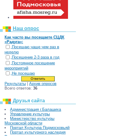
Наш опрос
Как часто вы посещаете СЦДК
«Радуга»:
Посещаю чаще чем раз в
неделю
Посещение 2-3 раза в год
Постоянное посещение
мероприятий
Не посещаю
Результаты
|
Архив опросов
Всего ответов:
36
Друзья сайта
Администрация г.Балашиха
Управление культуры
Министерство культуры
Московской области
Портал Культура Подмосковьяй
Портал культурного наследия