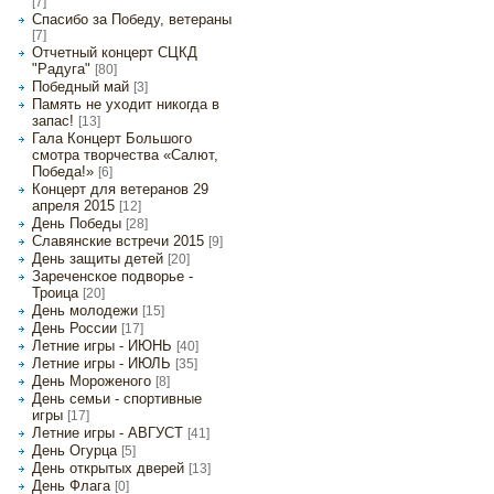
[7]
Спасибо за Победу, ветераны
[7]
Отчетный концерт СЦКД
"Радуга"
[80]
Победный май
[3]
Память не уходит никогда в
запас!
[13]
Гала Концерт Большого
смотра творчества «Салют,
Победа!»
[6]
Концерт для ветеранов 29
апреля 2015
[12]
День Победы
[28]
Славянские встречи 2015
[9]
День защиты детей
[20]
Зареченское подворье -
Троица
[20]
День молодежи
[15]
День России
[17]
Летние игры - ИЮНЬ
[40]
Летние игры - ИЮЛЬ
[35]
День Мороженого
[8]
День семьи - спортивные
игры
[17]
Летние игры - АВГУСТ
[41]
День Огурца
[5]
День открытых дверей
[13]
День Флага
[0]