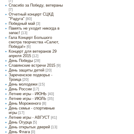
[7]
Спасибо за Победу, ветераны
[7]
Отчетный концерт СЦКД
"Радуга"
[80]
Победный май
[3]
Память не уходит никогда в
запас!
[13]
Гала Концерт Большого
смотра творчества «Салют,
Победа!»
[6]
Концерт для ветеранов 29
апреля 2015
[12]
День Победы
[28]
Славянские встречи 2015
[9]
День защиты детей
[20]
Зареченское подворье -
Троица
[20]
День молодежи
[15]
День России
[17]
Летние игры - ИЮНЬ
[40]
Летние игры - ИЮЛЬ
[35]
День Мороженого
[8]
День семьи - спортивные
игры
[17]
Летние игры - АВГУСТ
[41]
День Огурца
[5]
День открытых дверей
[13]
День Флага
[0]