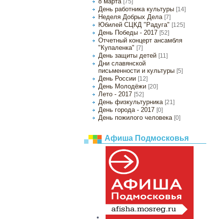
8 марта
[75]
День работника культуры
[14]
Неделя Добрых Дела
[7]
Юбилей СЦКД "Радуга"
[125]
День Победы - 2017
[52]
Отчетный концерт ансамбля
"Купаленка"
[7]
День защиты детей
[11]
Дни славянской
письменности и культуры
[5]
День России
[12]
День Молодёжи
[20]
Лето - 2017
[52]
День физкультурника
[21]
День города - 2017
[0]
День пожилого человека
[0]
Афиша Подмосковья