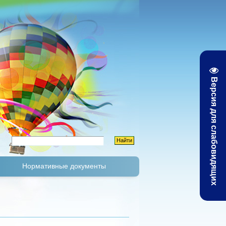
Версия для слабовидящих
Нормативные документы
К
Тарифы и цены