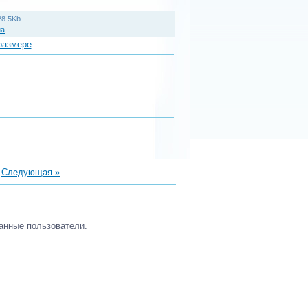
28.5Kb
на
размере
|
Следующая »
анные пользователи.