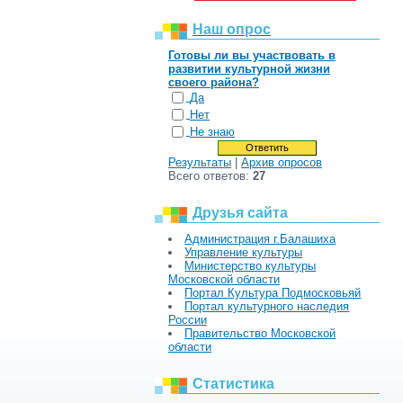
Наш опрос
Готовы ли вы участвовать в
развитии культурной жизни
своего района?
Да
Нет
Не знаю
Результаты
|
Архив опросов
Всего ответов:
27
Друзья сайта
Администрация г.Балашиха
Управление культуры
Министерство культуры
Московской области
Портал Культура Подмосковьяй
Портал культурного наследия
России
Правительство Московской
области
Статистика