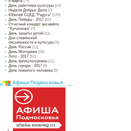
8 марта
[75]
День работника культуры
[14]
Неделя Добрых Дела
[7]
Юбилей СЦКД "Радуга"
[125]
День Победы - 2017
[52]
Отчетный концерт ансамбля
"Купаленка"
[7]
День защиты детей
[11]
Дни славянской
письменности и культуры
[5]
День России
[12]
День Молодёжи
[20]
Лето - 2017
[52]
День физкультурника
[21]
День города - 2017
[0]
День пожилого человека
[0]
Афиша Подмосковья