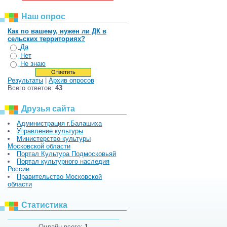
Наш опрос
Как по вашему, нужен ли ДК в
сельских территориях?
Да
Нет
Не знаю
Результаты
|
Архив опросов
Всего ответов:
43
Друзья сайта
Администрация г.Балашиха
Управление культуры
Министерство культуры
Московской области
Портал Культура Подмосковьяй
Портал культурного наследия
России
Правительство Московской
области
Статистика
Онлайн всего:
1